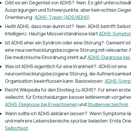
Gibt es ein Gegenteil von ADHS?: Nein. Es gibt unterschiedl
Ausprägungen und Schwerpunkte, aber kein echtes Gege
Orientierung:
ADHS-Typen (ADS/ADHS)
.
Heißt ADHS, dass man dumm ist?: Nein. ADHS betrifft Selbs
Intelligenz. Häufige Missverständnisse klärt
ADHS-Symptom
Ist ADHS eher ein Syndrom oder eine Störung?: Gemeint ist 
eine neuroentwicklungsbezogene Störung mit relevanter A
Die medizinische Einordnung steht auf
ADHS-Diagnose bei
Was ist ADHS eigentlich für eine Krankheit?: ADHS ist eine
neuroentwicklungsbezogene Störung, die Aufmerksamkeit,
Organisation beeinflussen kann. Basiswissen:
ADHS-Symp
Reicht Wikipedia für den Einstieg zu ADHS?: Für einen erst
vielleicht, für Entscheidungen besser leitliniennah vorgehen
ADHS-Diagnose bei Erwachsenen
und
Studienverzeichnis
.
Wann sollte ich ADHS abklären lassen?: Wenn Symptome l
und mehrere Lebensbereiche spürbar belasten. Erste Ori
Selbsttest
.