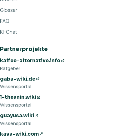
Glossar
FAQ
KI-Chat
Partnerprojekte
kaffee-alternative.info
Ratgeber
gaba-wiki.de
Wissensportal
l-theanin.wiki
Wissensportal
guayusa.wiki
Wissensportal
kava-wiki.com