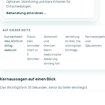
Optionen, Monitoring und klare Kriterien für
Entscheidungen.
Behandlung einordnen
AUF DIESER SEITE
Kurzantwort:
Praxis:
Sicherheit
Vertiefung
Partnerprojekt
Was ADHS im
Dein
und
im Wiki: Die
und
Alltag
sinnvoller
Grenzen:
wichtigsten
Spezialwikis
bedeutet
Start in
Wann
Einstiege
3
medizinische
Schritten
Abklärung
Vorrang hat
Kernaussagen auf einen Blick
Das Wichtigste in 30 Sekunden, bevor du tiefer einsteigst.