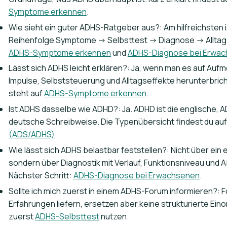
Symptome erkennen
.
Wie sieht ein guter ADHS-Ratgeber aus?: Am hilfreichsten i
Reihenfolge Symptome -> Selbsttest -> Diagnose -> Alltag.
ADHS-Symptome erkennen
und
ADHS-Diagnose bei Erwa
Lässt sich ADHS leicht erklären?: Ja, wenn man es auf Auf
Impulse, Selbststeuerung und Alltagseffekte herunterbricht
steht auf
ADHS-Symptome erkennen
.
Ist ADHS dasselbe wie ADHD?: Ja. ADHD ist die englische, A
deutsche Schreibweise. Die Typenübersicht findest du au
(ADS/ADHS)
.
Wie lässt sich ADHS belastbar feststellen?: Nicht über ein 
sondern über Diagnostik mit Verlauf, Funktionsniveau und
Nächster Schritt:
ADHS-Diagnose bei Erwachsenen
.
Sollte ich mich zuerst in einem ADHS-Forum informieren?: 
Erfahrungen liefern, ersetzen aber keine strukturierte Ein
zuerst
ADHS-Selbsttest
nutzen.