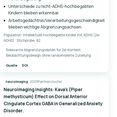
Unterschiede zu nicht-ADHS-hochbegabten
Kindern blieben erkennbar.
Arbeitsgedächtnis/Verarbeitungsgeschwindigkeit
blieben wichtige Abgrenzungsachsen.
Population: Intellektuell hochbegabte Kinder mit ADHS (2e-
ADHD) · Stichprobe: 82
Relevante Abgrenzungsdaten für 2e-Kontext;
Beobachtungsdesign ohne randomisierte Zuteilung.
Quelle
DOI
2023
Partnercluster
neuroimaging
Neuroimaging Insights: Kava's (Piper
methysticum) Effect on Dorsal Anterior
Cingulate Cortex GABA in Generalized Anxiety
Disorder.