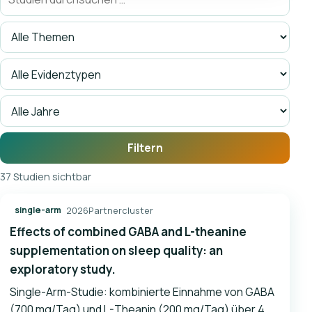
Filtern
37 Studien sichtbar
2026
Partnercluster
single-arm
Effects of combined GABA and L-theanine
supplementation on sleep quality: an
exploratory study.
Single-Arm-Studie: kombinierte Einnahme von GABA
(700 mg/Tag) und L-Theanin (200 mg/Tag) über 4