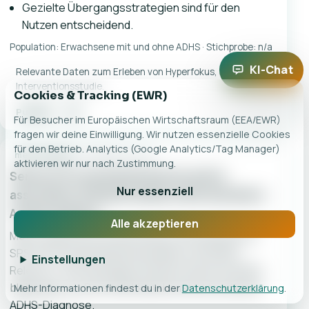
Gezielte Übergangsstrategien sind für den
Nutzen entscheidend.
Population: Erwachsene mit und ohne ADHS · Stichprobe: n/a
KI-Chat
Relevante Daten zum Erleben von Hyperfokus, keine
Interventionsstudie.
Cookies & Tracking (EWR)
PubMed
DOI
Für Besucher im Europäischen Wirtschaftsraum (EEA/EWR)
fragen wir deine Einwilligung. Wir nutzen essenzielle Cookies
für den Betrieb. Analytics (Google Analytics/Tag Manager)
2019
Abgrenzung
meta-analysis
aktivieren wir nur nach Zustimmung.
Sensory Processing Sensitivity and its
Nur essenziell
association with personality traits and affect:
A meta-analysis
Alle akzeptieren
Meta-analytische Auswertung zur Beziehung von
SPS mit Persönlichkeitsmerkmalen und Affekt.
Einstellungen
Relevanz: SPS überlappt mit Neurotizismus/Affekt,
bleibt aber ein Persönlichkeitskonstrukt und keine
Mehr Informationen findest du in der
Datenschutzerklärung
.
ADHS-Diagnose.